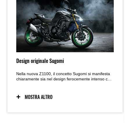
Design originale Sugomi
Nella nuova Z1100, il concetto Sugomi si manifesta
chiaramente sia nel design ferocemente intenso che
nelle prestazioni esaltanti che è in grado di offrire. Il
look da predatore accovacciato, pronto a colpire, si
unisce a una maneggevolezza eccezionale per
MOSTRA ALTRO
creare la Supernaked experience unica di Kawasaki.