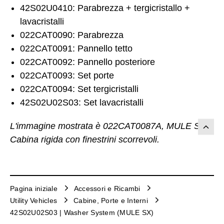
42S02U0410: Parabrezza + tergicristallo +
lavacristalli
022CAT0090: Parabrezza
022CAT0091: Pannello tetto
022CAT0092: Pannello posteriore
022CAT0093: Set porte
022CAT0094: Set tergicristalli
42S02U02S03: Set lavacristalli
L'immagine mostrata è 022CAT0087A, MULE SX
Cabina rigida con finestrini scorrevoli.
Pagina iniziale
Accessori e Ricambi
Utility Vehicles
Cabine, Porte e Interni
42S02U02S03 | Washer System (MULE SX)