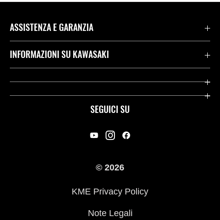
ASSISTENZA E GARANZIA
Assistenza Stradale Kawasaki
INFORMAZIONI SU KAWASAKI
Termini E Condizioni Di Garanzia
Società
Kawasaki Care
Storia
SEGUICI SU
App Rideology
Heritage
Contatti
Press
© 2026
Racing
KME Privacy Policy
Link utili
Note Legali