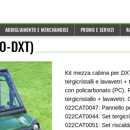
ABBIGLIAMENTO E MERCHANDISE
PROMO E SERVIZI
R
O-DXT)
Kit mezza cabina per DXT
tergicristalli e lavavetri 
con policarbonato (PC).
tergicristallo + lavavetri
022CAT0047: Pannello po
022CAT0044: Set tergicri
022CAT0051: Set riscaldator