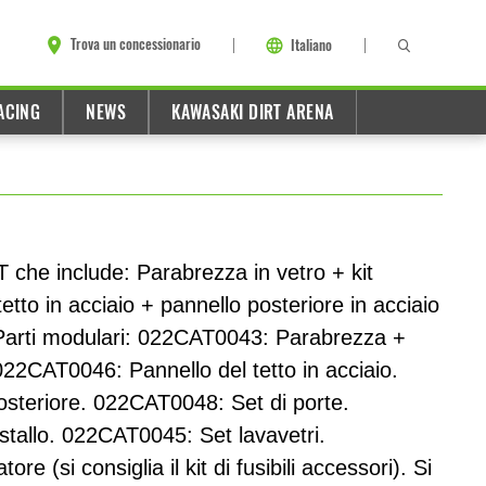
Trova un concessionario
Italiano
ACING
NEWS
KAWASAKI DIRT ARENA
 che include: Parabrezza in vetro + kit
+ tetto in acciaio + pannello posteriore in acciaio
 Parti modulari: 022CAT0043: Parabrezza +
. 022CAT0046: Pannello del tetto in acciaio.
steriore. 022CAT0048: Set di porte.
stallo. 022CAT0045: Set lavavetri.
e (si consiglia il kit di fusibili accessori). Si