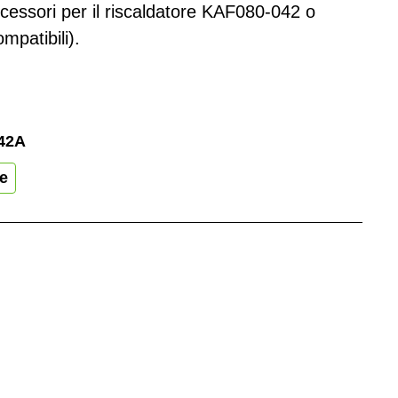
i accessori per il riscaldatore KAF080-042 o
patibili).
42A
te