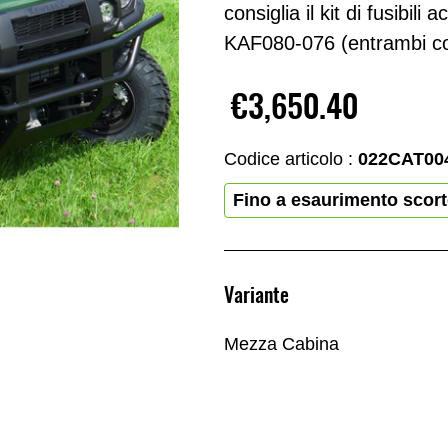
consiglia il kit di fusibil
KAF080-076 (entrambi com
€3,650.40
Codice articolo :
022CAT00
Fino a esaurimento scor
Variante
Mezza Cabina