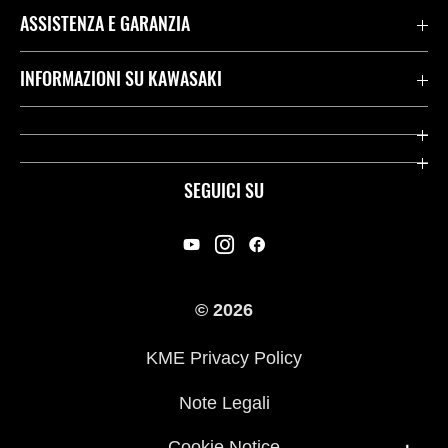
ASSISTENZA E GARANZIA
Assistenza Stradale Kawasaki
INFORMAZIONI SU KAWASAKI
Termini E Condizioni Di Garanzia
Società
Kawasaki Care
Storia
SEGUICI SU
App Rideology
Heritage
Contatti
Press
© 2026
Racing
KME Privacy Policy
Link utili
Note Legali
Cookie Notice