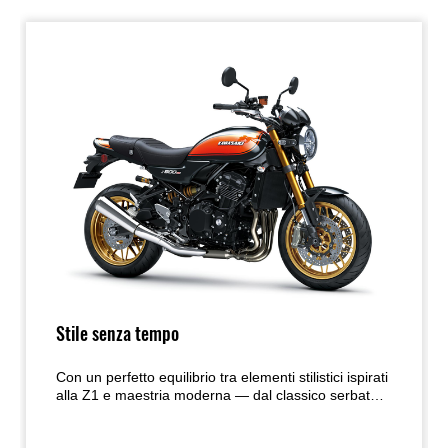
Stile senza tempo
Con un perfetto equilibrio tra elementi stilistici ispirati
alla Z1 e maestria moderna — dal classico serbatoio
a goccia al nuovo fanale posteriore LED ovale — la
Z900RS unisce un’estetica senza tempo a una cura