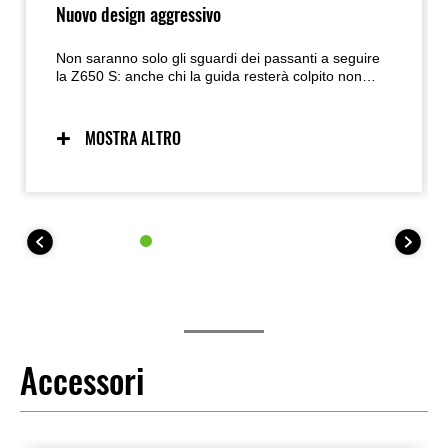
Nuovo design aggressivo
Non saranno solo gli sguardi dei passanti a seguire
la Z650 S: anche chi la guida resterà colpito non
appena si siederà in sella, con le ampie carenature
dal look muscoloso che dominano la visuale.I
dettagli metallici che impreziosiscono la linea, tratti
MOSTRA ALTRO
distintivi della famiglia Z, enfatizzano la qualità
premium del design, mentre le luci a LED anteriori e
posteriori ne esaltano il carattere sportivo.
Accessori